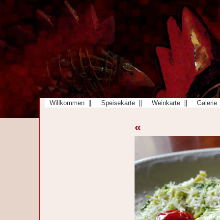
Willkommen ||
Speisekarte ||
Weinkarte ||
Galerie 
«